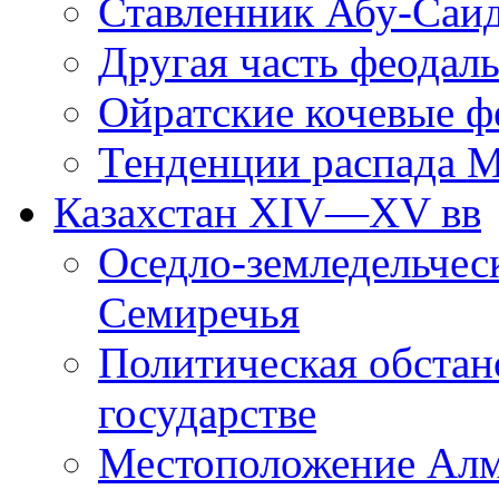
Ставленник Абу-Саи
Другая часть феодал
Ойратские кочевые ф
Тенденции распада М
Казахстан XIV—XV вв
Оседло-земледельческ
Семиречья
Политическая обстан
государстве
Местоположение Ал