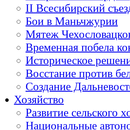
II Всесибирский съез
Бои в Маньчжурии
Мятеж Чехословацког
Временная побела к
Историческое решен
Восстание против бе
Создание Дальневост
Хозяйство
Развитие сельского х
Национальные автон