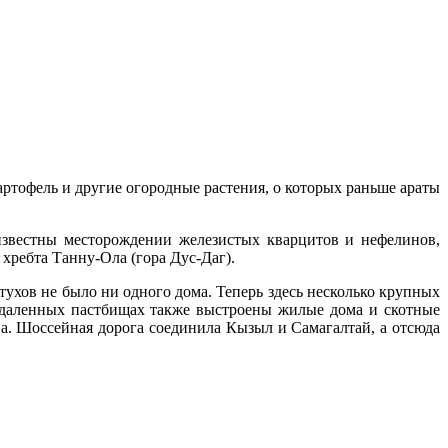
артофель и другие огородные растения,
о которых раньше араты
звестны месторождении железистых квар­цитов и нефелинов,
хребта Танну-Ола (гора Дус-Даг).
тухов не было ни одного дома. Те­перь здесь несколько крупных
 отдаленных пастби­щах также выстроены жилые дома и скотные
а. Шоссейная дорога соеди­нила Кызыл и Самагалтай, а отсюда