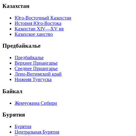
Казахстан
Юго-Восточный Казахстан
История Юго-Востока
Казахстан XIV—XV вв
Казахское ханство
Предбайкалье
Предбайкалье
Верхнее Приангарье
Среднее Приангарье
Лено-Витимский край
Нижняя Тунгуска
Байкал
Жемчужина Сибири
Бурятия
Бурятия
Центральная Бурятия