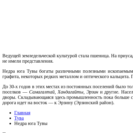
Ведущей земледельческой культурой ста­ла пшеница. На приуса
не имели представления.
Недра юга Тувы богаты различными по­лезными ископаемыми
графита, некоторых редких металлом и оптического кальцита. 
До 30-х годов в этих местах из постоян­ных поселений было то
поселков —
Самагалтай, Хандагайты, Эрзин
и другие. Насе
дворы. Складывающаяся здесь промышленность пока больше свя
доро­га идет на восток — к Эрзину (Эрзинский район).
Главная
Тува
Недра юга Тувы