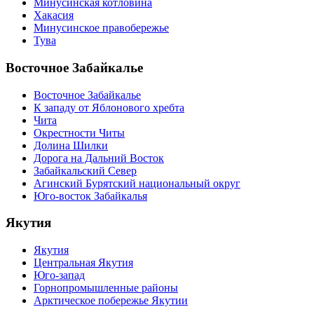
Минусинская котловина
Хакасия
Минусинское правобережье
Тува
Восточное Забайкалье
Восточное Забайкалье
К западу от Яблонового хребта
Чита
Окрестности Читы
Долина Шилки
Дорога на Дальний Восток
Забайкальский Север
Агинский Бурятский национальный округ
Юго-восток Забайкалья
Якутия
Якутия
Центральная Якутия
Юго-запад
Горнопромышленные районы
Арктическое побережье Якутии