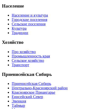
Население
Население и культура
Городские поселения
Сельские поселения
Культура
Традиции
Хозяйство
Про хозяйство
Промышленность края
Сельское хозяйство
Транспорт
Приенисейская Сибирь
Приенисейская Сибирь
Центрально-Красноярский район
Красноярское Приангарье
Енисейский Север
Эвенкия
Таймыр