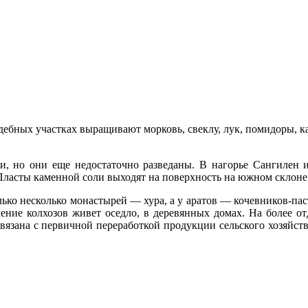
дебных участках выращивают морковь, свеклу, лук, поми­доры, к
, но они еще недо­статочно разведаны. В нагорье Сангилен и
Пласты каменной соли выходят на поверх­ность на южном склоне 
лько несколько монастырей — хура, а у аратов — кочевни­ков-пас
­ление колхозов живет оседло, в деревян­ных домах. На более
зана с первичной переработкой продукции сель­ского хозяйств