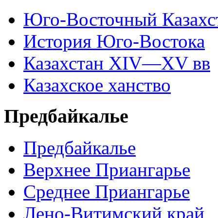
Юго-Восточный Казахс
История Юго-Востока
Казахстан XIV—XV вв
Казахское ханство
Предбайкалье
Предбайкалье
Верхнее Приангарье
Среднее Приангарье
Лено-Витимский край