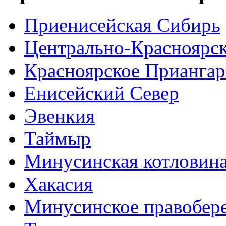
Приенисейская Сибирь
Центрально-Красноярс
Красноярское Приангар
Енисейский Север
Эвенкия
Таймыр
Минусинская котловин
Хакасия
Минусинское правобер