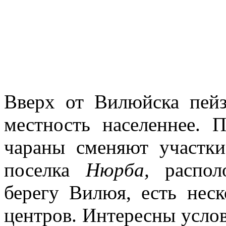
Вверх от Вилюйска пейз
местность населеннее. 
чараны сме­няют участк
поселка
Нюрба,
распо
берегу Вилюя, есть неск
центров. Интерес­ны усло