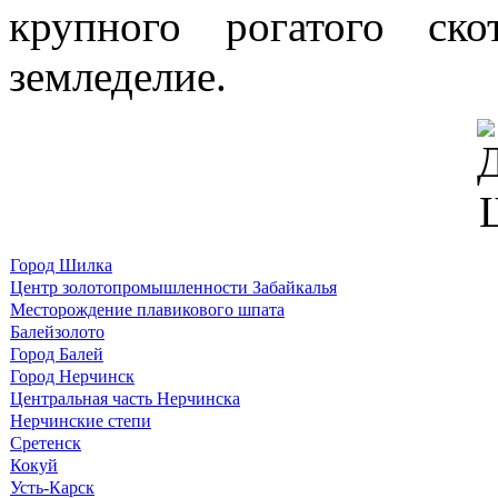
круп­ного рогатого с
земледелие.
Город Шилка
Центр золотопромышленности Забайкалья
Месторождение плавикового шпата
Балейзолото
Город Балей
Город Нерчинск
Центральная часть Нерчинска
Нерчинские степи
Сретенск
Кокуй
Усть-Карск