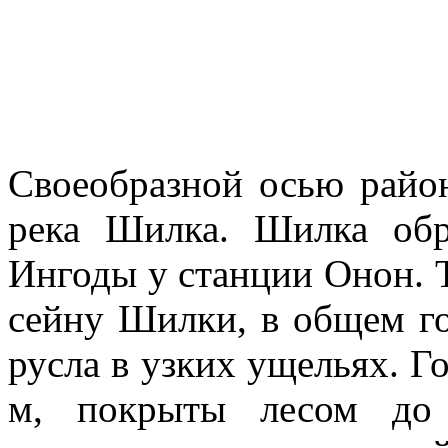
Своеобразной осью район
река Шилка. Шилка обр
Ингоды у стан­ции Онон. 
сейну Шилки, в общем го
русла в узких ущельях. 
м, покры­ты лесом до