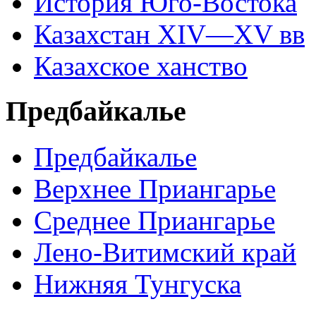
История Юго-Востока
Казахстан XIV—XV вв
Казахское ханство
Предбайкалье
Предбайкалье
Верхнее Приангарье
Среднее Приангарье
Лено-Витимский край
Нижняя Тунгуска