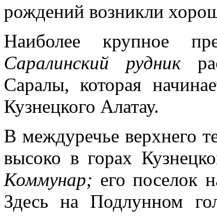
рождений возникли хорош
Наиболее крупное пре
Саралинский рудник
р
Саралы, которая начи­на
Кузнец­кого Алатау.
В междуречье верхнего т
высоко в горах Кузнец­к
Комму­нар;
его поселок н
Здесь на Подлунном гол