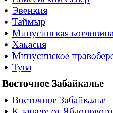
Эвенкия
Таймыр
Минусинская котловин
Хакасия
Минусинское правобер
Тува
Восточное Забайкалье
Восточное Забайкалье
К западу от Яблонового