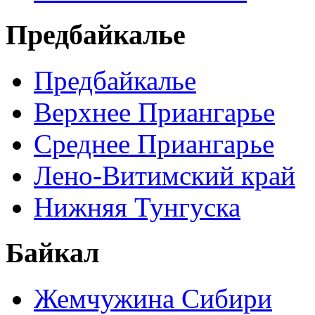
Предбайкалье
Предбайкалье
Верхнее Приангарье
Среднее Приангарье
Лено-Витимский край
Нижняя Тунгуска
Байкал
Жемчужина Сибири