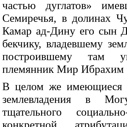
частью дуглатов» име
Семиречья, в долинах Чу
Камар ад-Дину его сын 
бекчику, владевшему зем
построившему там ук
племянник Мир Ибрахим бе
В целом же имеющиеся 
землевладения в Могу
тщательного социальн
конкретной атрибут