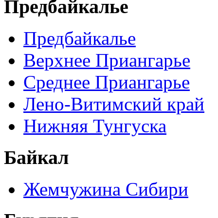
Предбайкалье
Предбайкалье
Верхнее Приангарье
Среднее Приангарье
Лено-Витимский край
Нижняя Тунгуска
Байкал
Жемчужина Сибири