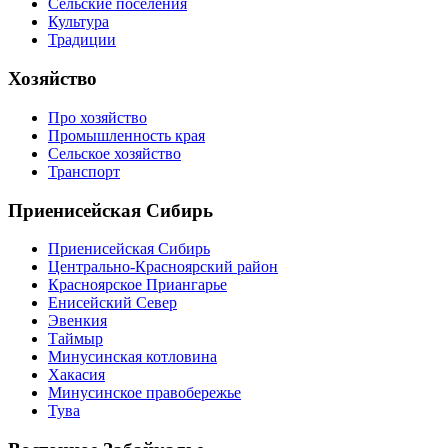
Сельские поселения
Культура
Традиции
Хозяйство
Про хозяйство
Промышленность края
Сельское хозяйство
Транспорт
Приенисейская Сибирь
Приенисейская Сибирь
Центрально-Красноярский район
Красноярское Приангарье
Енисейский Север
Эвенкия
Таймыр
Минусинская котловина
Хакасия
Минусинское правобережье
Тува