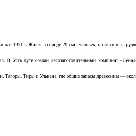
шь в 1951 г. Живет в городе 29 тыс. человек, и почти вся тру­д
ая. В
Усть-Куте создай лесозаготовительный комбинат «Ленале
, Таго­ры, Тиры и Улькана, где общие запасы древесины — около 