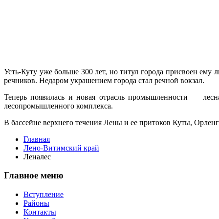
Усть-Куту уже больше 300 лет, но титул города присвоен ему ли
речников. Не­даром украшением города стал речной вок­зал.
Теперь появилась и новая отрасль промышленности — лесн
лесопромышленно­го комплекса.
В бассейне верхнего течения Лены и ее притоков Куты, Орленги
Главная
Лено-Витимский край
Леналес
Главное меню
Вступление
Районы
Контакты