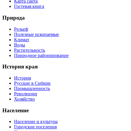
Карта сайта
Гостевая книга
Природа
Рельеф
Полезные ископаемые
Климат
Воды
Растительность
Природное районирование
История края
История
Русские в Сибири
Промышленность
Революции
Хозяйство
Население
Население и культура
Городские поселения