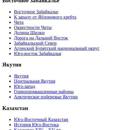
Восточное Забайкалье
Восточное Забайкалье
К западу от Яблонового хребта
Чита
Окрестности Читы
Долина Шилки
Дорога на Дальний Восток
Забайкальский Север
Агинский Бурятский национальный округ
Юго-восток Забайкалья
Якутия
Якутия
Центральная Якутия
Юго-запад
Горнопромышленные районы
Арктическое побережье Якутии
Казахстан
Юго-Восточный Казахстан
История Юго-Востока
Казахстан XIV—XV вв