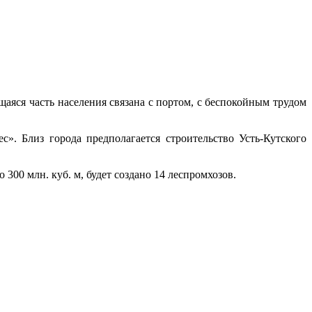
ящаяся часть населения связана с пор­том, с беспокойным трудом
с». Близ города предполагается строи­тельство Усть-Кутского
300 млн. куб. м, будет создано 14 леспромхозов.