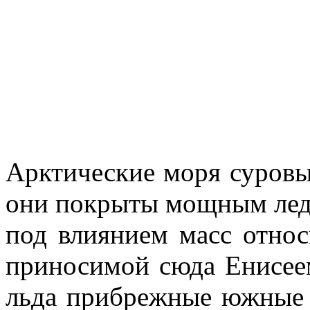
Арктические моря суровы.
они покрыты мощным ле­д
под влия­нием масс отно
приносимой сюда Енисее
льда прибрежные юж­ные 