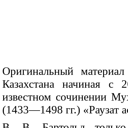
Оригинальный материал
Казахстана начиная с 
известном сочинении М
(1433—1498 гг.) «Раузат а
В. В. Бартольд тольк