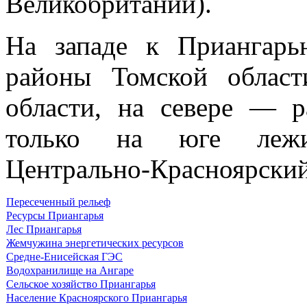
Велико­британии).
На западе к Приангарь
районы Томской облас
области, на севере — р
только на юге лежи
Центрально-Красноярский
Пересеченный рельеф
Ресурсы Приангарья
Лес Приангарья
Жемчужина энергетических ресурсов
Средне-Енисейская ГЭС
Водохранилище на Ангаре
Сельское хозяйство Приангарья
Население Красноярского Приангарья