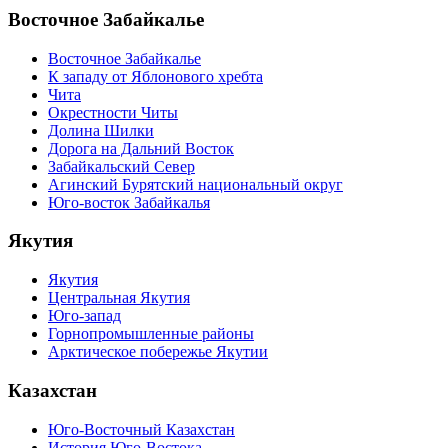
Восточное Забайкалье
Восточное Забайкалье
К западу от Яблонового хребта
Чита
Окрестности Читы
Долина Шилки
Дорога на Дальний Восток
Забайкальский Север
Агинский Бурятский национальный округ
Юго-восток Забайкалья
Якутия
Якутия
Центральная Якутия
Юго-запад
Горнопромышленные районы
Арктическое побережье Якутии
Казахстан
Юго-Восточный Казахстан
История Юго-Востока