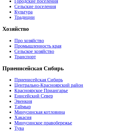
Городские поселения
Сельские поселения
Культура
Традиции
Хозяйство
Про хозяйство
Промышленность края
Сельское хозяйство
Транспорт
Приенисейская Сибирь
Приенисейская Сибирь
Центрально-Красноярский район
Красноярское Приангарье
Енисейский Север
Эвенкия
Таймыр
Минусинская котловина
Хакасия
Минусинское правобережье
Тува