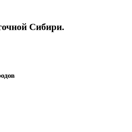
точной Сибири.
родов