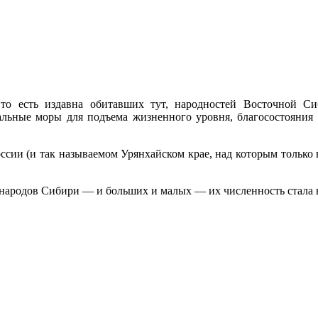
о есть издавна оби­тавших тут, народностей Восточной Сиб
иальные моры для подъема жизненного уровня, благосостояния
сии (и так называемом Урянхайском крае, над которым только в
 народов Сибири — и больших и малых — их численность стала в