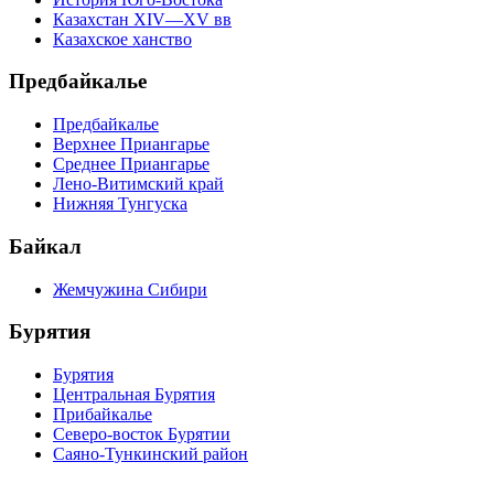
Казахстан XIV—XV вв
Казахское ханство
Предбайкалье
Предбайкалье
Верхнее Приангарье
Среднее Приангарье
Лено-Витимский край
Нижняя Тунгуска
Байкал
Жемчужина Сибири
Бурятия
Бурятия
Центральная Бурятия
Прибайкалье
Северо-восток Бурятии
Саяно-Тункинский район