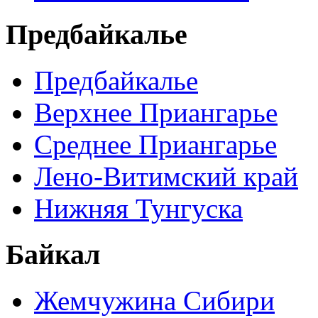
Предбайкалье
Предбайкалье
Верхнее Приангарье
Среднее Приангарье
Лено-Витимский край
Нижняя Тунгуска
Байкал
Жемчужина Сибири