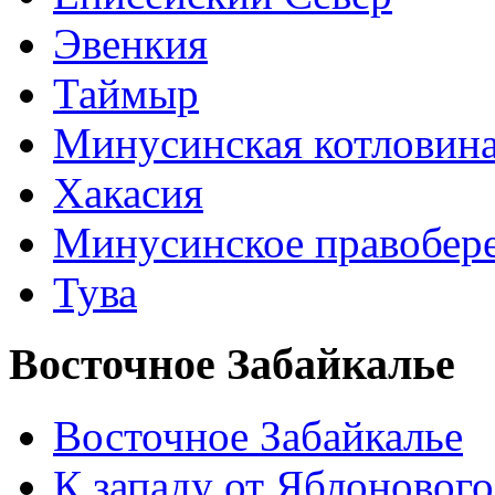
Эвенкия
Таймыр
Минусинская котловин
Хакасия
Минусинское правобер
Тува
Восточное Забайкалье
Восточное Забайкалье
К западу от Яблонового