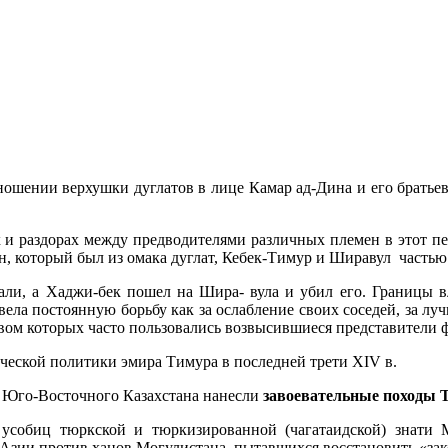
шении верхушки дуглатов в лице Камар ад-Дина и его братьев
х и раздорах между предводителями различных племен в этот 
, который был из омака дуглат, Кебек-Тимур и Ширавул частью
али, а Хаджи-бек пошел на Шира- вула и убил его. Границы в
ла постоянную борьбу как за ослабление своих соседей, за лучш
вом которых часто пользовались возвысившиеся представители ф
ческой политики эмира Тимура в последней трети XIV в.
я Юго-Восточного Казахстана нанесли
завоевательные походы 
е усобиц тюркской и тюркизированной (чагатаидской) знати 
 Азии против ханов Могулистана, пытавшихся восстановить «зак