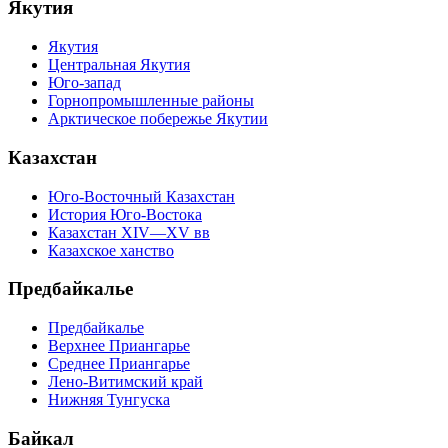
Якутия
Якутия
Центральная Якутия
Юго-запад
Горнопромышленные районы
Арктическое побережье Якутии
Казахстан
Юго-Восточный Казахстан
История Юго-Востока
Казахстан XIV—XV вв
Казахское ханство
Предбайкалье
Предбайкалье
Верхнее Приангарье
Среднее Приангарье
Лено-Витимский край
Нижняя Тунгуска
Байкал