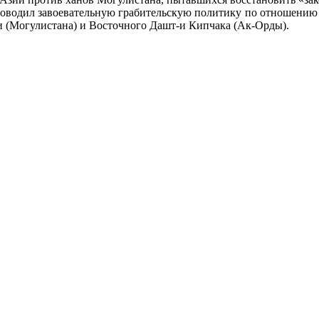
роводил завоевательную грабительскую политику по отношению 
и (Могулистана) и Восточного Дашт-и Кипчака (Ак-Орды).