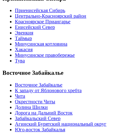
Приенисейская Сибирь
Центрально-Красноярский район
Красноярское Приангарье
Енисейский Север
Эвенкия
Таймыр
Минусинская котловина
Хакасия
Минусинское правобережье
Тува
Восточное Забайкалье
Восточное Забайкалье
К западу от Яблонового хребта
Чита
Окрестности Читы
Долина Шилки
Дорога на Дальний Восток
Забайкальский Север
Агинский Бурятский национальный округ
Юго-восток Забайкалья