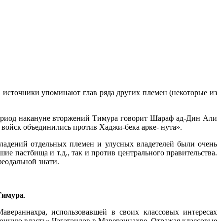
 источники упоминают глав ряда других племен (некоторые из
период накануне вторжений Тимура говорит Шараф ад-Дин Али
 войск объединились против Хаджи-бека арке- нута».
ладений отдельных племен и улусных владетелей были очень
ие пастбища и т.д., так и против центрального правительства.
еодальной знати.
Тимура
.
Мавераннахра, использовавшей в своих классовых интересах
онную власть» Чагатаидов в Мавераннахре. Отражая классовые