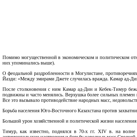
Помимо могущественной в экономическом и политическом отно
них упоминались выше).
О феодальной раздробленности в Могулистане, противоречия
Йазди: «Между эмирами Джете случилась вражда. Камар ад-Дин
После столкновения с ним Камар ад-Дин и Кебек-Тимур беж
подвижны и часто менялись. Верхушка более сильных племен ве
Все это вызывало противодействие народных масс, недовольст
Борьба населения Юго-Восточного Казахстана против захватни
Большой урон хозяйственной и политической жизни населени
Тимур, как известно, поднялся в 70-х гг. XIV в. на волн
антимонгольские настроения и борьбу народных масс Средней