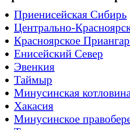
Приенисейская Сибирь
Центрально-Красноярс
Красноярское Приангар
Енисейский Север
Эвенкия
Таймыр
Минусинская котловин
Хакасия
Минусинское правобер