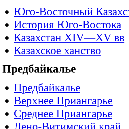
Юго-Восточный Казахс
История Юго-Востока
Казахстан XIV—XV вв
Казахское ханство
Предбайкалье
Предбайкалье
Верхнее Приангарье
Среднее Приангарье
Лено-Витимский край