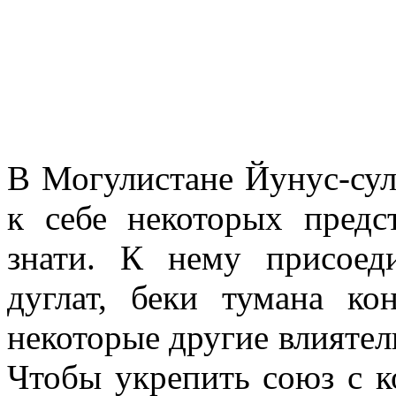
В Могулистане Йунус-сул
к себе некоторых предс
знати. К нему присое
дуглат, беки тумана к
некоторые другие влиятел
Чтобы укрепить союз с к