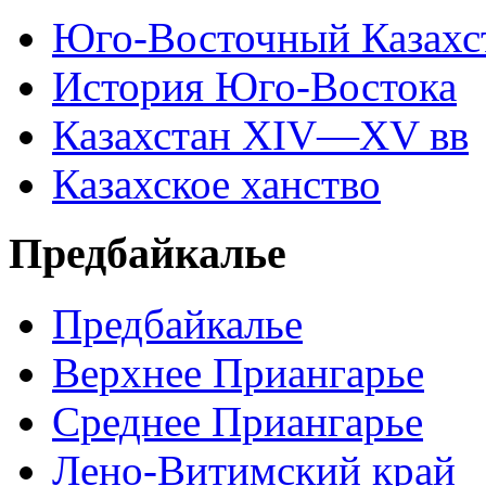
Юго-Восточный Казахс
История Юго-Востока
Казахстан XIV—XV вв
Казахское ханство
Предбайкалье
Предбайкалье
Верхнее Приангарье
Среднее Приангарье
Лено-Витимский край