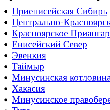
Приенисейская Сибирь
Центрально-Красноярс
Красноярское Приангар
Енисейский Север
Эвенкия
Таймыр
Минусинская котловин
Хакасия
Минусинское правобер