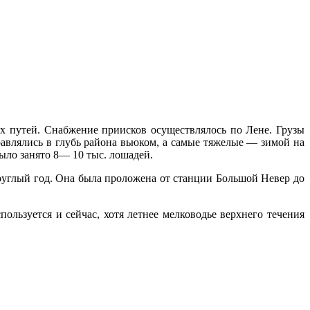
х путей. Снабжение приисков осущест­влялось по Лене. Грузы
авлялись в глубь района вьюком, а самые тяже­лые — зимой на
ыло занято 8— 10 тыс. лошадей.
круглый год. Она была проложена от станции Большой Невер до
льзуется и сейчас, хотя летнее мелководье верхне­го течения