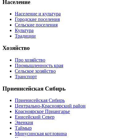
Население
Население и культура
Городские поселения
Сельские поселения
Культура
Традиции
Хозяйство
Про хозяйство
Промышленность края
Сельское хозяйство
Транспорт
Приенисейская Сибирь
Приенисейская Сибирь
Центрально-Красноярский район
Красноярское Приангарье
Енисейский Север
Эвенкия
Таймыр
Минусинская котловина