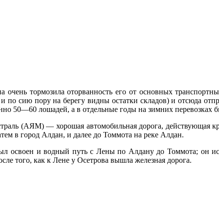
 очень тормозила оторванность его от основных транспорт­ны
 и по сию пору на берегу видны остатки складов) и отсюда отпр
­но 50—60 лошадей, а в отдельные годы на зимних перевозках б
страль (АЯМ) — хо­рошая автомобильная дорога, действую­щая 
тем в город Алдан, и далее до Томмота на реке Алдан.
Был освоен и водный путь с Лены по Алдану до Томмота; он испо
осле того, как к Лене у Осетрова вышла железная дорога.