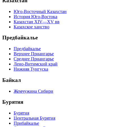
Казахстан
Юго-Восточный Казахстан
История Юго-Востока
Казахстан XIV—XV вв
Казахское ханство
Предбайкалье
Предбайкалье
Верхнее Приангарье
Среднее Приангарье
Лено-Витимский край
Нижняя Тунгуска
Байкал
Жемчужина Сибири
Бурятия
Бурятия
Центральная Бурятия
Прибайкалье