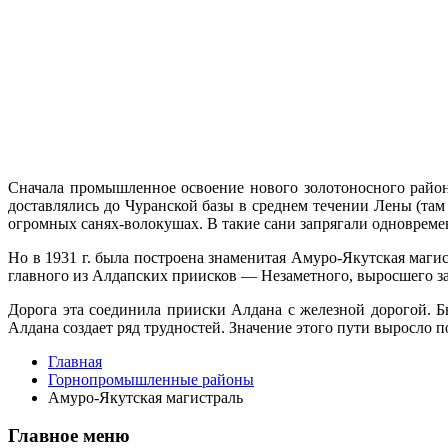
Сначала промышленное освоение нового золотоносного района
доставлялись до Чуранской базы в среднем течении Лены (там
огромных санях-волокушах. В такие сани запрягали одновремен
Но в 1931 г. была построена знаменитая Амуро-Якутская маги
главного из Алдапских приисков — Незаметного, вы­росшего за
Дорога эта со­единила прииски Алдана с железной до­рогой. 
Алдана создает ряд трудностей. Значение этого пути выросло п
Главная
Горнопромышленные районы
Амуро-Якутская магистраль
Главное меню