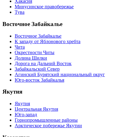
Хакасия
Минусинское правобережье
Тува
Восточное Забайкалье
Восточное Забайкалье
К западу от Яблонового хребта
Чита
Окрестности Читы
Долина Шилки
Дорога на Дальний Восток
Забайкальский Север
Агинский Бурятский национальный округ
Юго-восток Забайкалья
Якутия
Якутия
Центральная Якутия
Юго-запад
Горнопромышленные районы
Арктическое побережье Якутии