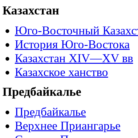
Казахстан
Юго-Восточный Казахс
История Юго-Востока
Казахстан XIV—XV вв
Казахское ханство
Предбайкалье
Предбайкалье
Верхнее Приангарье