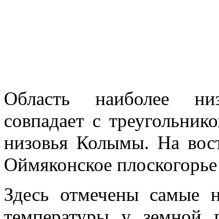
Область наиболее ни
совпадает с треугольни
низовья Колы­мы. На вос
Оймяконское плоскогорье 
Здесь отмечены самые н
температуры у земной 