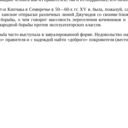
т-и Кипчака в Семиречье в 50—60-х гг. XV в. была, пожалуй, 
ько ханские отпрыски различных линий Джучидов со своими бли
борьбы, о чем говорит массовость переселения кочевников и п
 народной борьбы против эксплуататорских классов.
орьба часто выступала в завуалированной форме. Недовольство н
» правителя и с надеждой найти «доброго» покровителя (жестоко