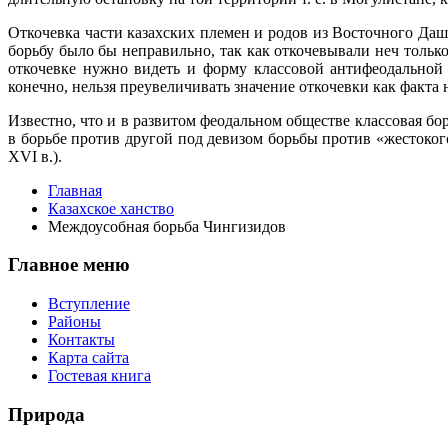
Откочевка части казахских племен и родов из Восточного Даш
борьбу было бы неправильно, так как откочевывали неч тол
откочевке нужно видеть и форму классовой антифеодальной 
конечно, нельзя преувеличивать значение откочевки как факта
Известно, что и в развитом феодальном обществе классовая б
в борьбе против другой под девизом борьбы против «жестокого
XVI в.).
Главная
Казахское ханство
Междоусобная борьба Чингизидов
Главное меню
Вступление
Районы
Контакты
Карта сайта
Гостевая книга
Природа