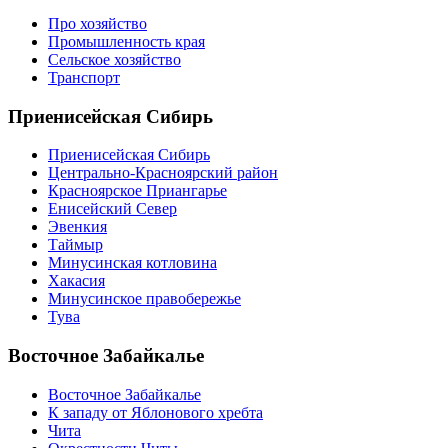
Про хозяйство
Промышленность края
Сельское хозяйство
Транспорт
Приенисейская Сибирь
Приенисейская Сибирь
Центрально-Красноярский район
Красноярское Приангарье
Енисейский Север
Эвенкия
Таймыр
Минусинская котловина
Хакасия
Минусинское правобережье
Тува
Восточное Забайкалье
Восточное Забайкалье
К западу от Яблонового хребта
Чита