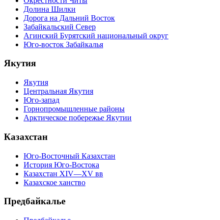
Окрестности Читы
Долина Шилки
Дорога на Дальний Восток
Забайкальский Север
Агинский Бурятский национальный округ
Юго-восток Забайкалья
Якутия
Якутия
Центральная Якутия
Юго-запад
Горнопромышленные районы
Арктическое побережье Якутии
Казахстан
Юго-Восточный Казахстан
История Юго-Востока
Казахстан XIV—XV вв
Казахское ханство
Предбайкалье