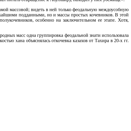
самой массовой; видеть в ней только феодальную междоусобную
жайшими подданными, но и массы простых кочевников. В этой
олукочевников, особенно на заключительном ее этапе. Хотя,
ародных масс одна группировка феодальной знати использовала
стью хана объяснялась откочевка казахов от Тахира в 20-х гг.