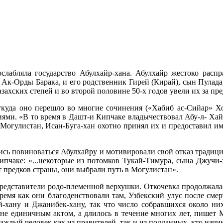
слабляла государство Абулхайр-хана. Абулхайр жестоко расп
 Ак-Орды Барака, и его родственник Гирей (Кирай), сын Пулада
захских степей и во второй половине 50-х годов увели их за пр
откуда оно перешло во многие сочинения («Хабиб ас-Сийар» Х
иями. «В то время в Дашт-и Кипчаке владычествовал Абу-л- Ха
 Могулистан, Исан-Буга-хан охотно принял их и предоставил им
ись повиноваться Абулхайру и мотивировали свой отказ традиц
пчаке: «...некоторые из потомков Тукай-Тимура, сына Джучи-
 предков страны, они выбрали путь в Могулистан».
едставители родо-племенной верхушки. Откочевка продолжалась
 время как они благоденствовали там, Узбекский улус после см
-хану и Джанибек-хану, так что число собравшихся около них
не единичным актом, а длилось в течение многих лет, пишет 
каждый человек как из правителей, так и из подданных, кто нач