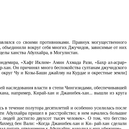
равлялся со своими противниками. Правнук могущественного
, объединили вокруг себя многих Джучидов, зависимые от них
еделы ханства Абулхайра, в Могулистан.
ондемира, «Хафт Иклим» Амин Ахмада Рази, «Бахр ал-асрар»
йр-хан. Он причинял много беспокойства султанам джучидского
 округ Чу и Козы-Баши джайляу на Курдае и окрестные земли]
ией наследования власти в степи Чингизидами, обеспечивавшей
хана, например, Кирай-хан и Джанибек-хан... вышли из круга
 в течение полутора десятилетий и особенно усилилась после
ерти Абулхайра пришел в расстройство; в нем начались большие
 людей достигло двухсот тысяч человек». О том, что бегство
Махмуд бен Вали: «Когда Джанибек-хан и Ки- рай-хан сделали
инал питать отвращение к Абулхайру, находил у них убежище».