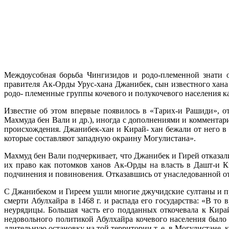
Междоусобная борьба Чингизидов и родо-племенной знати о
правителя Ак-Орды Урус-хана Джанибек, сын известного хана
родо- племенные группы кочевого и полукочевого населения ка
Известие об этом впервые появилось в «Тарих-и Рашиди», 
Махмуда бен Вали и др.), иногда с дополнениями и комментар
происхождения. Джанибек-хан и Кирай- хан бежали от него в
которые составляют западную окраину Могулистана».
Махмуд бен Вали подчеркивает, что Джанибек и Гирей отказал
их право как потомков ханов Ак-Орды на власть в Дашт-и Ки
подчинения и повиновения. Отказавшись от унаследованной от
С Джанибеком и Гиреем ушли многие джучидские султаны и пр
смерти Абулхайра в 1468 г. и распада его государства: «В то
неурядицы. Большая часть его подданных откочевала к Кирай
недовольного политикой Абулхайра кочевого населения было 
длительную остановку на той территории т. е. в Могулистане, 