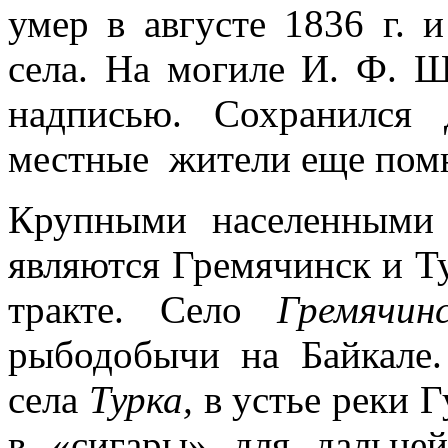
умер в августе 1836 г. 
села. На могиле И. Ф. Ш
надписью. Сохра­нилс
местные жители еще помн
Крупными населенными 
являются Гремячинск и Т
тракте. Село
Гремячи
рыбодобычи на Байкале.
села
Турка,
в устье реки 
в «сига­ры» для дальне