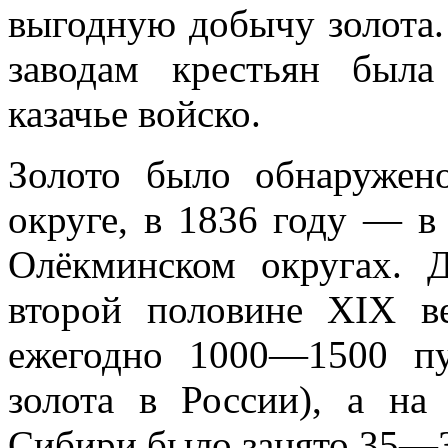
выгодную добычу золота.
за­водам крестьян была
казачье войско.
Золото было обнаружен
округе, в 1836 году — в 
Олёкминском округах. 
второй поло­вине XIX в
ежегодно 1000—1500 п
золота в России), а на
Сибири было занято 35—3