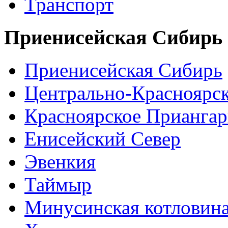
Транспорт
Приенисейская Сибирь
Приенисейская Сибирь
Центрально-Красноярс
Красноярское Приангар
Енисейский Север
Эвенкия
Таймыр
Минусинская котловин