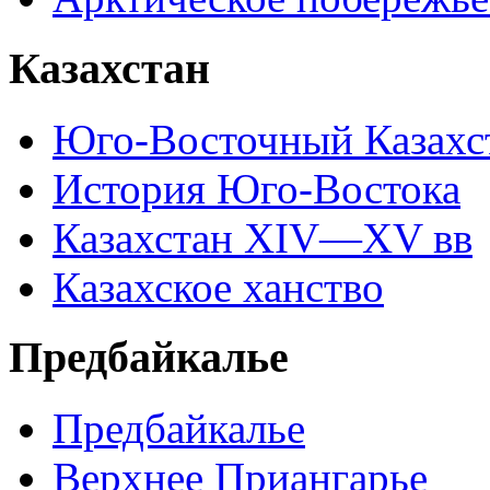
Казахстан
Юго-Восточный Казахс
История Юго-Востока
Казахстан XIV—XV вв
Казахское ханство
Предбайкалье
Предбайкалье
Верхнее Приангарье