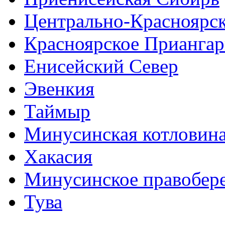
Центрально-Красноярс
Красноярское Приангар
Енисейский Север
Эвенкия
Таймыр
Минусинская котловин
Хакасия
Минусинское правобер
Тува