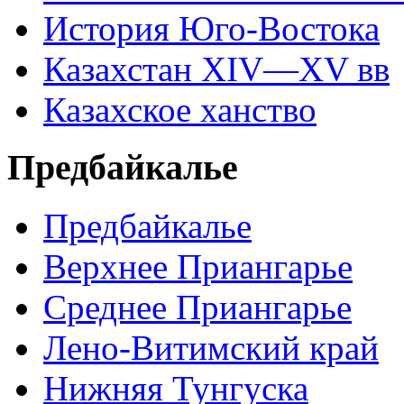
История Юго-Востока
Казахстан XIV—XV вв
Казахское ханство
Предбайкалье
Предбайкалье
Верхнее Приангарье
Среднее Приангарье
Лено-Витимский край
Нижняя Тунгуска