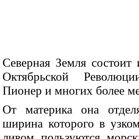
Северная Земля состоит 
Октябрьской Революци
Пионер и многих более м
От материка она отделя
ширина кото­рого в узко
ливом пользуются морск