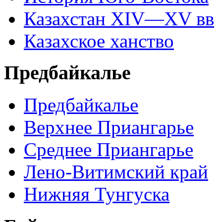
Казахстан XIV—XV вв
Казахское ханство
Предбайкалье
Предбайкалье
Верхнее Приангарье
Среднее Приангарье
Лено-Витимский край
Нижняя Тунгуска