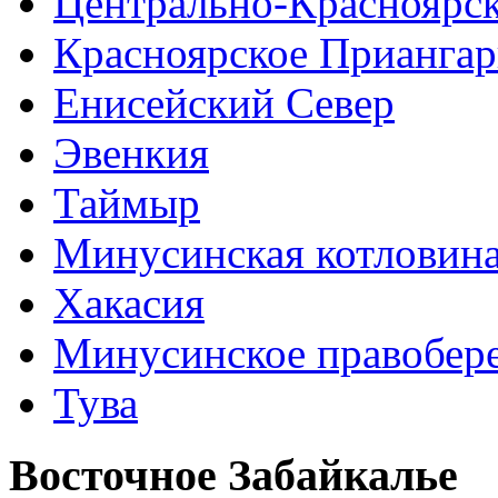
Центрально-Красноярс
Красноярское Приангар
Енисейский Север
Эвенкия
Таймыр
Минусинская котловин
Хакасия
Минусинское правобер
Тува
Восточное Забайкалье