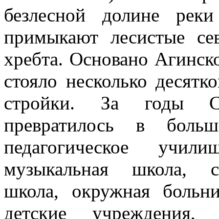
безлесной долине рек
примыкают лесистые се
хребта. Основано Агинско
стояло несколь­ко десятк
стройки. За годы Со
превратилось в больш
педагогическое учил
музыкальная школа, ср
школа, окруж­ная больн
детские учреждения, 