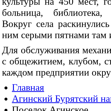
куль­туры на 450 мест, г
больница, библиотека, 
Вокруг села раскинулись
ним серы­ми пятнами там 
Для обслуживания механиз
с общежитием, клу­бом, с
каж­дом предприятии окру
Главная
Агинский Бурятский н
Поселок Агинское