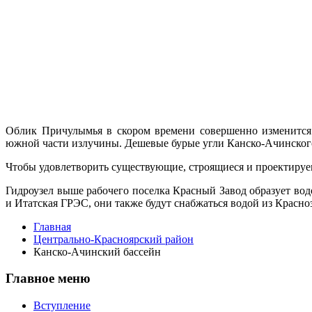
Облик Причулымья в скором времени совершенно изменится. 
южной части из­лучины. Дешевые бурые угли Канско-Ачинского
Чтобы удовлетворить существующие, строящиеся и проектируемы
Гидроузел выше рабочего поселка Крас­ный Завод образует во
и Итатская ГРЭС, они также будут снабжаться водой из Красн
Главная
Центрально-Красноярский район
Канско-Ачинский бассейн
Главное меню
Вступление