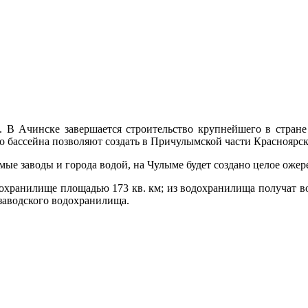
В Ачинске завер­шается строительство крупнейшего в стра­не 
 бассейна позволяют создать в Причулымской части Красноярско
е заводы и го­рода водой, на Чулыме будет создано це­лое оже
дохранилище пло­щадью 173 кв. км; из водохранилища по­лучат в
озаводского водохранилища.