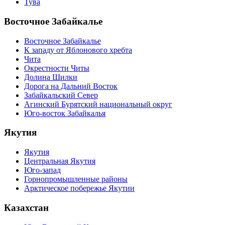
Тува
Восточное Забайкалье
Восточное Забайкалье
К западу от Яблонового хребта
Чита
Окрестности Читы
Долина Шилки
Дорога на Дальний Восток
Забайкальский Север
Агинский Бурятский национальный округ
Юго-восток Забайкалья
Якутия
Якутия
Центральная Якутия
Юго-запад
Горнопромышленные районы
Арктическое побережье Якутии
Казахстан