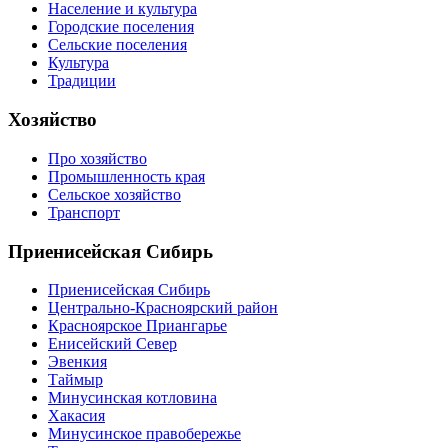
Население и культура
Городские поселения
Сельские поселения
Культура
Традиции
Хозяйство
Про хозяйство
Промышленность края
Сельское хозяйство
Транспорт
Приенисейская Сибирь
Приенисейская Сибирь
Центрально-Красноярский район
Красноярское Приангарье
Енисейский Север
Эвенкия
Таймыр
Минусинская котловина
Хакасия
Минусинское правобережье