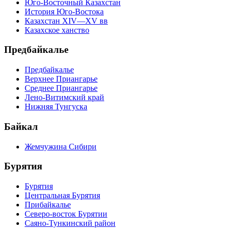
Юго-Восточный Казахстан
История Юго-Востока
Казахстан XIV—XV вв
Казахское ханство
Предбайкалье
Предбайкалье
Верхнее Приангарье
Среднее Приангарье
Лено-Витимский край
Нижняя Тунгуска
Байкал
Жемчужина Сибири
Бурятия
Бурятия
Центральная Бурятия
Прибайкалье
Северо-восток Бурятии
Саяно-Тункинский район