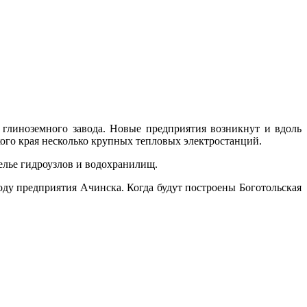
глиноземного завода. Новые предприя­тия возникнут и вдоль
го края несколько крупных тепловых электростан­ций.
релье гидроузлов и водохранилищ.
оду предприятия Ачинска. Когда будут построены Боготольская