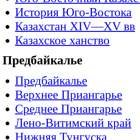
История Юго-Востока
Казахстан XIV—XV вв
Казахское ханство
Предбайкалье
Предбайкалье
Верхнее Приангарье
Среднее Приангарье
Лено-Витимский край
Нижняя Тунгуска