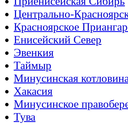
Приенисейская Сибирь
Центрально-Красноярс
Красноярское Приангар
Енисейский Север
Эвенкия
Таймыр
Минусинская котловин
Хакасия
Минусинское правобер
Тува