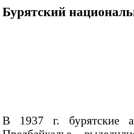
Бурятский националь
В 1937 г. бурятские 
Предбайкалье. выделил