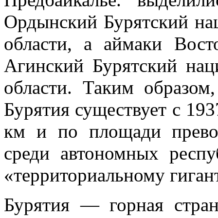
Ордынский Бурят­ский на
об­ласти, а аймаки Вост
Агинский Бурятский нац
области. Та­ким образо
Бурятия существует с 1937
км и по пло­щади прево
среди автономных респу
«террито­риальному гига
Бурятия — горная стра