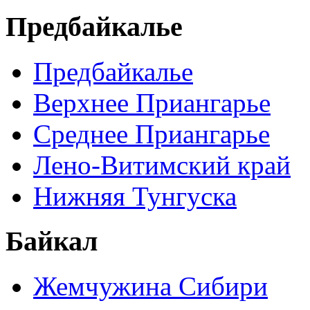
Предбайкалье
Предбайкалье
Верхнее Приангарье
Среднее Приангарье
Лено-Витимский край
Нижняя Тунгуска
Байкал
Жемчужина Сибири