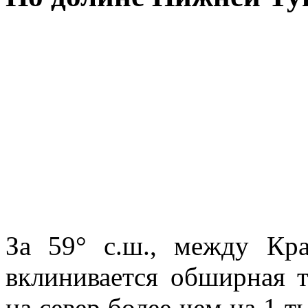
За 59° с.ш., между Кр
вклинивается обширная т
на север более чем на 1 