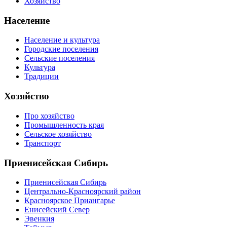
Хозяйство
Население
Население и культура
Городские поселения
Сельские поселения
Культура
Традиции
Хозяйство
Про хозяйство
Промышленность края
Сельское хозяйство
Транспорт
Приенисейская Сибирь
Приенисейская Сибирь
Центрально-Красноярский район
Красноярское Приангарье
Енисейский Север
Эвенкия