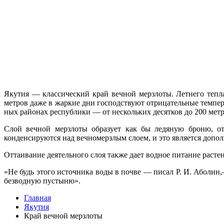
Якутия — классический край вечной мерзлоты. Летнего тепл
метров даже в жаркие дни господствуют отрицательные темпер
ных районах республики — от нескольких десятков до 200 метр
Слой вечной мерзлоты образует как бы ледяную броню, от
конденсируются над вечномерзлым слоем, и это является допо
Оттаивание деятельного слоя также дает водное питание расте
«Не будь этого источника воды в поч­ве — писал Р. И. Аболин
безвод­ную пустыню».
Главная
Якутия
Край вечной мерзлоты