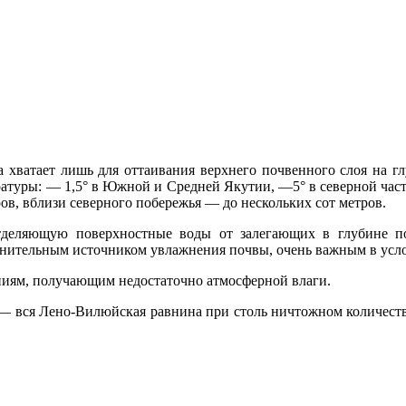
а хватает лишь для оттаивания верхнего почвенного слоя на г
ату­ры: — 1,5° в Южной и Средней Якутии, —5° в северной час
ов, вблизи северного побе­режья — до нескольких сот метров.
деляющую поверхност­ные воды от залегающих в глубине по
л­нительным источником увлажнения поч­вы, очень важным в усло
ниям, по­лучающим недостаточно атмосферной вла­ги.
,— вся Лено-Вилюйская равнина при столь ничтожном количестве