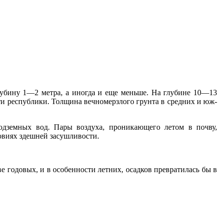
лубину 1—2 метра, а иногда и еще меньше. На глубине 10—13
ти республики. Толщина вечномерзлого грунта в средних и юж­
д­земных вод. Пары воздуха, проникающего летом в почву,
виях здешней за­сушливости.
 годовых, и в особенности лет­них, осадков превратилась бы в