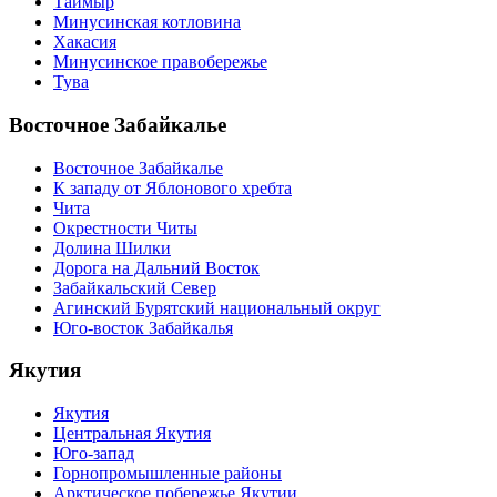
Таймыр
Минусинская котловина
Хакасия
Минусинское правобережье
Тува
Восточное Забайкалье
Восточное Забайкалье
К западу от Яблонового хребта
Чита
Окрестности Читы
Долина Шилки
Дорога на Дальний Восток
Забайкальский Север
Агинский Бурятский национальный округ
Юго-восток Забайкалья
Якутия
Якутия
Центральная Якутия
Юго-запад
Горнопромышленные районы
Арктическое побережье Якутии