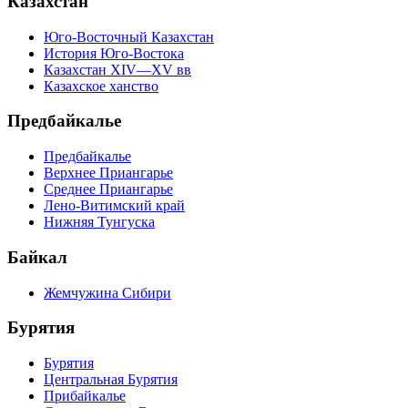
Казахстан
Юго-Восточный Казахстан
История Юго-Востока
Казахстан XIV—XV вв
Казахское ханство
Предбайкалье
Предбайкалье
Верхнее Приангарье
Среднее Приангарье
Лено-Витимский край
Нижняя Тунгуска
Байкал
Жемчужина Сибири
Бурятия
Бурятия
Центральная Бурятия
Прибайкалье