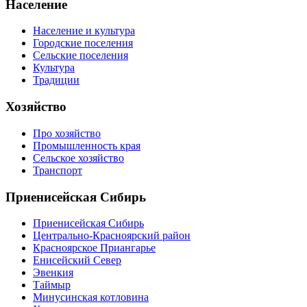
Население
Население и культура
Городские поселения
Сельские поселения
Культура
Традиции
Хозяйство
Про хозяйство
Промышленность края
Сельское хозяйство
Транспорт
Приенисейская Сибирь
Приенисейская Сибирь
Центрально-Красноярский район
Красноярское Приангарье
Енисейский Север
Эвенкия
Таймыр
Минусинская котловина