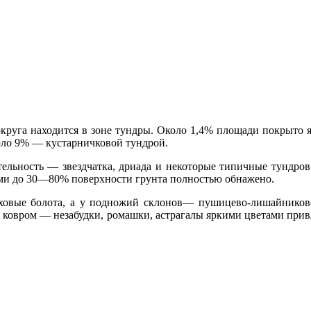
 округа находит­ся в зоне тундры. Около 1,4% площа­ди покры
оло 9% — кустарничковой тундрой.
тельность — звездчатка, дриада и некоторые типичные тундро
тами до 30—80% поверхности грунта полностью обнажено.
овые болота, а у подножий скло­нов— пушицево-лишайниково
м ковром — незабудки, ромашки, астрагалы яркими цветами прив