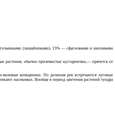
то ягельниками (лишайниками). 15% — сфагновыми и шиповыми
вые растения, обычно приземистые кустарнички,— прячется от
-моховые коч­карники. По долинам рек встречаются луговые
лекают насекомых. Вообще в период цветения растений тундра