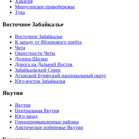
Хакасия
Минусинское правобережье
Тува
Восточное Забайкалье
Восточное Забайкалье
К западу от Яблонового хребта
Чита
Окрестности Читы
Долина Шилки
Дорога на Дальний Восток
Забайкальский Север
Агинский Бурятский национальный округ
Юго-восток Забайкалья
Якутия
Якутия
Центральная Якутия
Юго-запад
Горнопромышленные районы
Арктическое побережье Якутии