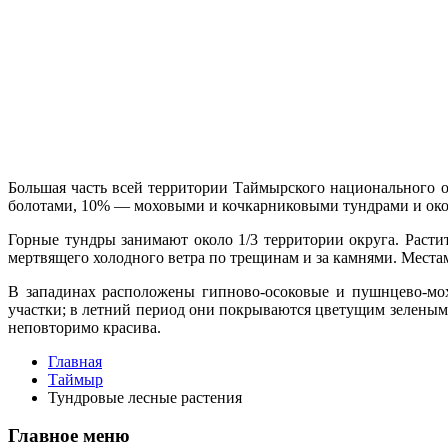
Большая часть всей территории Тай­мырского национального
болота­ми, 10% — моховыми и кочкарниковыми тундрами и ок
Горные тундры занимают около 1/3 территории округа. Расти
мертвящего холодного ветра по трещинам и за кам­нями. Мес
В западинах расположены гипново-осоковые и пушнцево-мох
участки; в летний период они по­крываются цветущим зелены
непо­вторимо красива.
Главная
Таймыр
Тундровые лесные растения
Главное меню