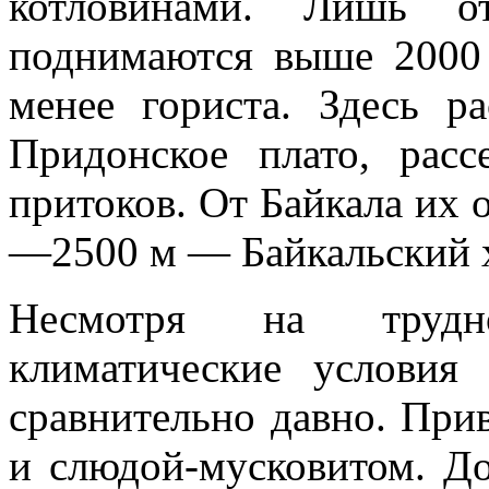
котловинами. Лишь о
поднимаются выше 2000 м
менее гориста. Здесь р
При­донское плато, ра
притоков. От Байкала их 
—2500 м — Байкаль­ский х
Несмотря на трудно
климатические условия 
сравнительно давно. При­
и
слю­дой-мусковитом. Д