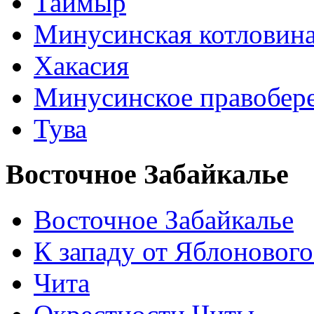
Таймыр
Минусинская котловин
Хакасия
Минусинское правобер
Тува
Восточное Забайкалье
Восточное Забайкалье
К западу от Яблонового
Чита