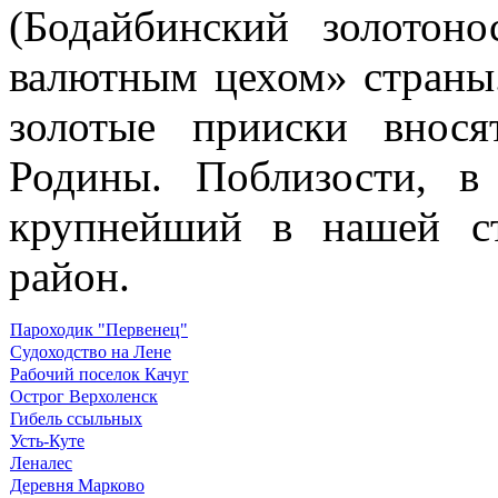
(Бодайбинский золотон
валютным цехом» стра­ны
золотые прииски внос
Родины. Поблизости, в
крупнейший в нашей
с
район.
Пароходик "Первенец"
Судоходство на Лене
Рабочий поселок Качуг
Острог Верхоленск
Гибель ссыльных
Усть-Куте
Леналес
Деревня Марково