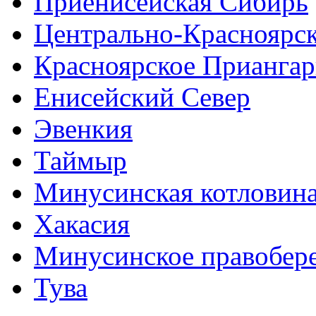
Приенисейская Сибирь
Центрально-Красноярс
Красноярское Приангар
Енисейский Север
Эвенкия
Таймыр
Минусинская котловин
Хакасия
Минусинское правобер
Тува