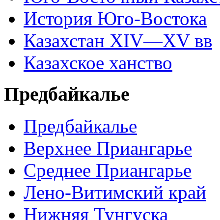
История Юго-Востока
Казахстан XIV—XV вв
Казахское ханство
Предбайкалье
Предбайкалье
Верхнее Приангарье
Среднее Приангарье
Лено-Витимский край
Нижняя Тунгуска