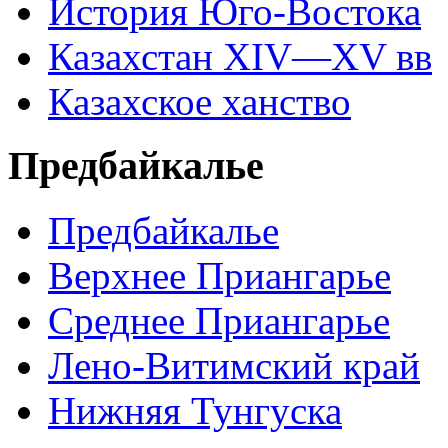
История Юго-Востока
Казахстан XIV—XV вв
Казахское ханство
Предбайкалье
Предбайкалье
Верхнее Приангарье
Среднее Приангарье
Лено-Витимский край
Нижняя Тунгуска