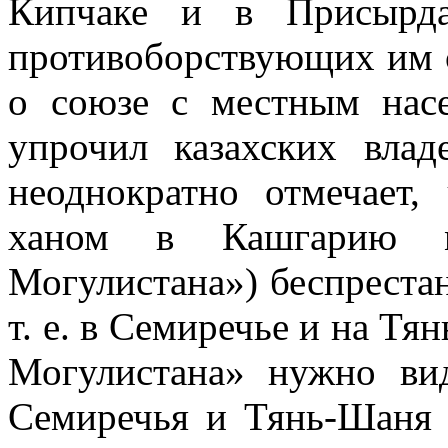
Кипчаке и в Присырда
противоборствующих им с
о союзе с местным насе
упрочил казахских влад
неоднократно отмечает,
ханом в Кашгарию м
Могулистана») беспрестан
т. е. в Семиречье и на Т
Могулистана» нужно вид
Семиречья и Тянь-Шаня 