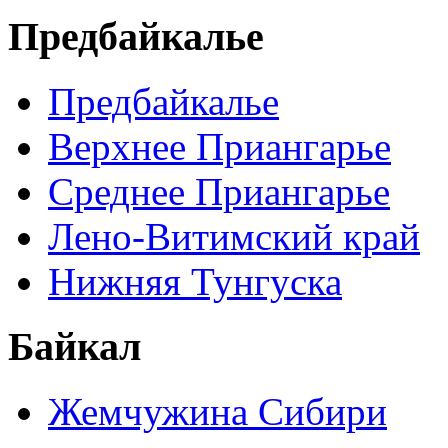
Предбайкалье
Предбайкалье
Верхнее Приангарье
Среднее Приангарье
Лено-Витимский край
Нижняя Тунгуска
Байкал
Жемчужина Сибири