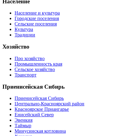
Население
Население и культура
Городские поселения
Сельские поселения
Культура
Традиции
Хозяйство
Про хозяйство
Промышленность края
Сельское хозяйство
Транспорт
Приенисейская Сибирь
Приенисейская Сибирь
Центрально-Красноярский район
Красноярское Приангарье
Енисейский Север
Эвенкия
Таймыр
Минусинская котловина