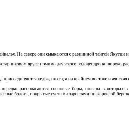
йкалья. На се­вере они смыкаются с равнинной тайгой Якутии и
 кустарниковом ярусе помимо даурского рододендрона широко рас
 присоединяют­ся кедр», пихта, а па крайнем востоке и аянская 
нередко располагаются сосновые боры, поляны в которых 
лесные болота, покрытые густыми зарослями низкорослой березк