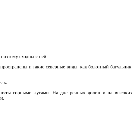
 поэтому сходны с ней.
прост­ранены и такие северные виды, как болот­ный багульник,
ель.
заняты горными лугами. На дне речных долин и на высоких
и.