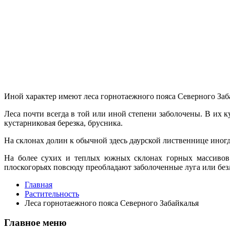
Иной характер имеют леса горнотаежного пояса Северного Заба
Леса по­чти всегда в той или иной степени забо­лочены. В их
кустарниковая березка, брусника.
На склонах долин к обычной здесь да­урской лиственнице иногда
На более сухих и теплых южных склонах горных массивов 
плоскогорьях повсюду преобладают заболоченные луга или без
Главная
Растительность
Леса горнотаежного пояса Северного Забайкалья
Главное меню