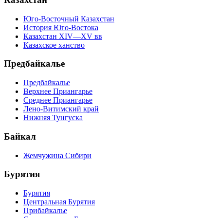
Юго-Восточный Казахстан
История Юго-Востока
Казахстан XIV—XV вв
Казахское ханство
Предбайкалье
Предбайкалье
Верхнее Приангарье
Среднее Приангарье
Лено-Витимский край
Нижняя Тунгуска
Байкал
Жемчужина Сибири
Бурятия
Бурятия
Центральная Бурятия
Прибайкалье