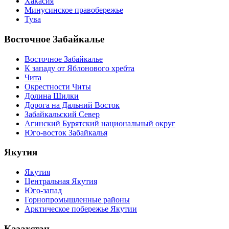
Хакасия
Минусинское правобережье
Тува
Восточное Забайкалье
Восточное Забайкалье
К западу от Яблонового хребта
Чита
Окрестности Читы
Долина Шилки
Дорога на Дальний Восток
Забайкальский Север
Агинский Бурятский национальный округ
Юго-восток Забайкалья
Якутия
Якутия
Центральная Якутия
Юго-запад
Горнопромышленные районы
Арктическое побережье Якутии
Казахстан