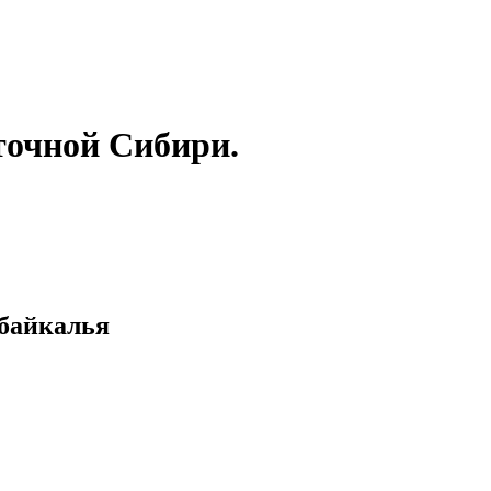
точной Сибири.
абайкалья