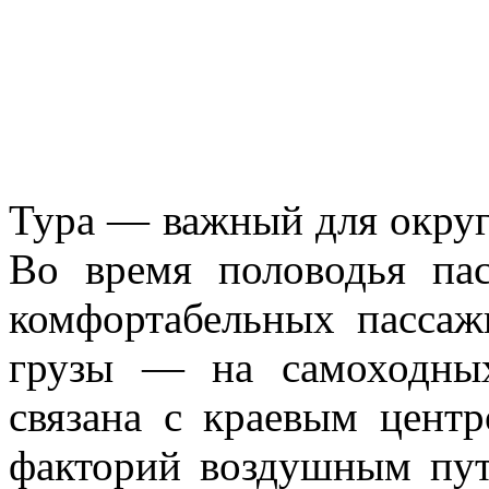
Тура — важный для округ
Во время половодья па
комфор­табельных пассаж
грузы — на самоходны
связана с краевым цент
факто­рий воздушным пут