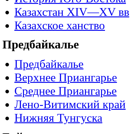
Казахстан XIV—XV вв
Казахское ханство
Предбайкалье
Предбайкалье
Верхнее Приангарье
Среднее Приангарье
Лено-Витимский край
Нижняя Тунгуска