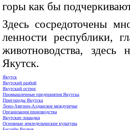
горы как бы подчеркивают
Здесь сосредо­точены м
ленности республики, г
животноводства, здесь 
Якутск.
Якутск
Якутский разбой
Якутский острог
Промышленные предприятия Якутска
Пригороды Якутска
Лено-Амгино-Алданское междуречье
Организация производства
Якутские лошадки
Основные земледельчиские культуры
Бассейн Вилюя