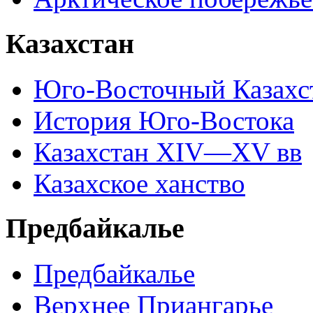
Казахстан
Юго-Восточный Казахс
История Юго-Востока
Казахстан XIV—XV вв
Казахское ханство
Предбайкалье
Предбайкалье
Верхнее Приангарье