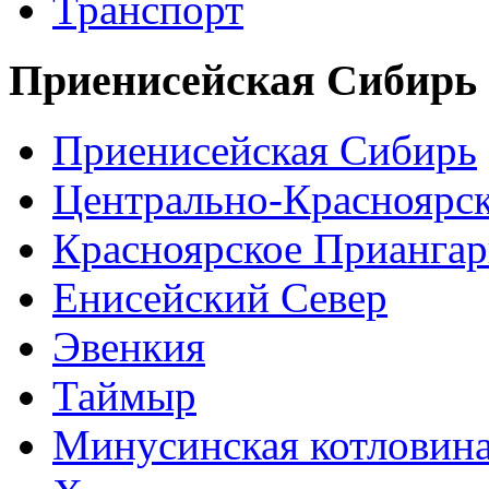
Транспорт
Приенисейская Сибирь
Приенисейская Сибирь
Центрально-Красноярс
Красноярское Приангар
Енисейский Север
Эвенкия
Таймыр
Минусинская котловин