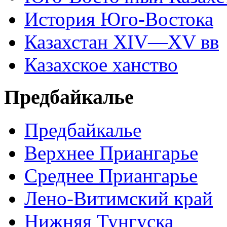
История Юго-Востока
Казахстан XIV—XV вв
Казахское ханство
Предбайкалье
Предбайкалье
Верхнее Приангарье
Среднее Приангарье
Лено-Витимский край
Нижняя Тунгуска