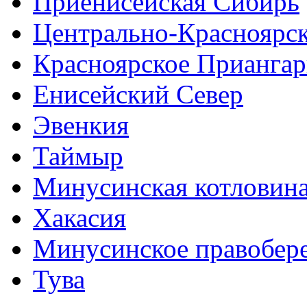
Приенисейская Сибирь
Центрально-Красноярс
Красноярское Приангар
Енисейский Север
Эвенкия
Таймыр
Минусинская котловин
Хакасия
Минусинское правобер
Тува