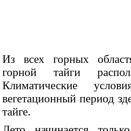
Из всех горных облас
горной тайги распо
Климатические усло
вегетационный период зде
тайге.
Лето начинается толь