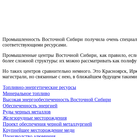
Промышленность Восточной Сибири по­лучила очень специал
соответствующими ресурсами.
Промышленные центры Восточ­ной Сибири, как правило, есл
более сложной структуры: их можно рассматривать как полиф
Но таких центров срав­нительно немного. Это Красноярск, Ир­
магистрали, но связанные с нею, в ближайшем будущем такими
Топливно-энергетические ресурсы
Минеральное топливо
Высокая энергообеспеченность Восточной Сибири
Обеспеченность энергией
Руды черных металлов
Железо­рудные месторождения
Проект обеспечения черной металлургией
Крупнейшее месторождение меди
Производство алюминия