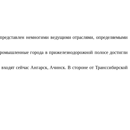
представлен немногими ведущими отрас­лями, определяемыми
промышленные города в прижелезнодорожной полосе достигли
 входят сейчас Ангарск, Ачинск. В стороне от Трансси­бирской