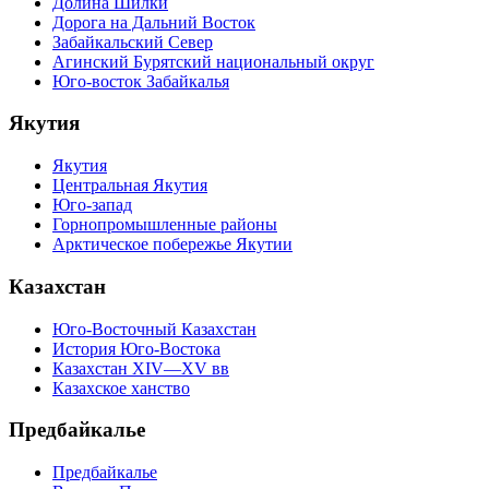
Долина Шилки
Дорога на Дальний Восток
Забайкальский Север
Агинский Бурятский национальный округ
Юго-восток Забайкалья
Якутия
Якутия
Центральная Якутия
Юго-запад
Горнопромышленные районы
Арктическое побережье Якутии
Казахстан
Юго-Восточный Казахстан
История Юго-Востока
Казахстан XIV—XV вв
Казахское ханство
Предбайкалье
Предбайкалье