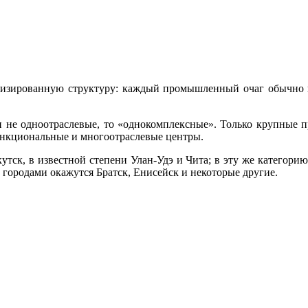
изированную струк­туру: каждый промышленный очаг обычно 
и не одноотраслевые, то «однокомплексные». Только крупные 
ункциональные и многоот­раслевые центры.
кутск, в известной степени Улан-Удэ и Чита; в эту же категорию
 городами окажутся Братск, Енисейск и некоторые другие.