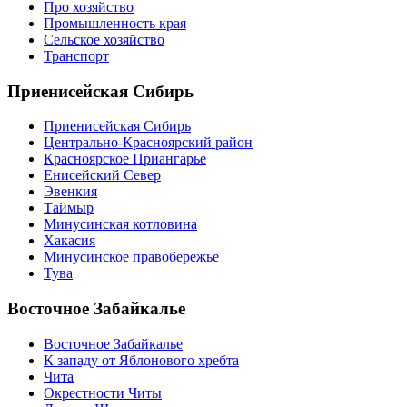
Про хозяйство
Промышленность края
Сельское хозяйство
Транспорт
Приенисейская Сибирь
Приенисейская Сибирь
Центрально-Красноярский район
Красноярское Приангарье
Енисейский Север
Эвенкия
Таймыр
Минусинская котловина
Хакасия
Минусинское правобережье
Тува
Восточное Забайкалье
Восточное Забайкалье
К западу от Яблонового хребта
Чита
Окрестности Читы