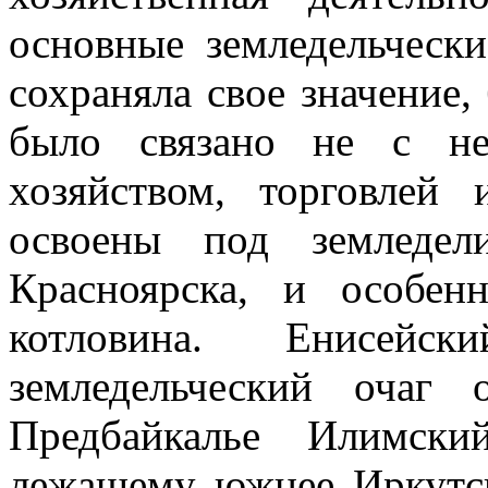
основные зем­ледельчес
сохраняла свое значение,
было связано не с не
хозяйством, торгов­ле
освоены под земледел
Красноярска, и особен
котловина. Енисей
земледельческий очаг
Предбайкалье Илимски
лежащему юж­нее Иркутск