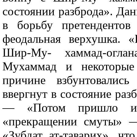
состоянии разброда». Дан
в борьбу претендентов
феодальная верхушка. «
Шир-Му- хаммад-оглан
Мухаммад и некоторые
причине взбунтовались
ввергнут в состояние ра
— «Потом пришло из
«прекращении смуты» —
«Зубдат ат-таварих», чт