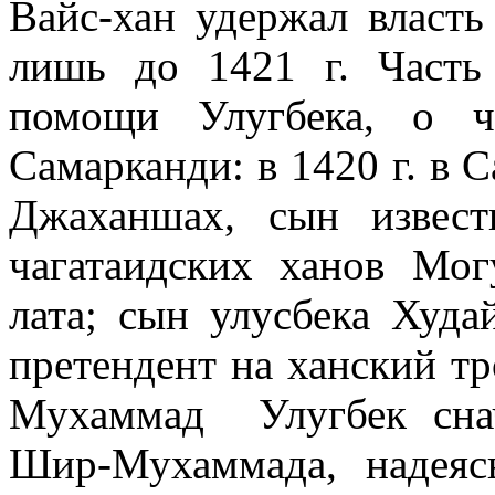
Вайс-хан удержал власть
лишь до 1421 г. Часть
помощи Улугбека, о ч
Самарканди: в 1420 г. в 
Джаханшах, сын извес
чагатаидских ханов Мог
лата; сын улусбека Худ
претендент на ханский т
Мухаммад Улугбек снач
Шир-Мухаммада, надеяс