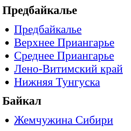
Предбайкалье
Предбайкалье
Верхнее Приангарье
Среднее Приангарье
Лено-Витимский край
Нижняя Тунгуска
Байкал
Жемчужина Сибири