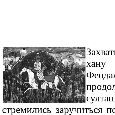
Захва
хану
Феод
прод
султа
стремились заручиться п