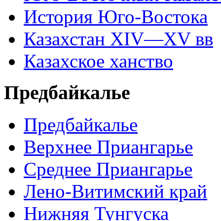
История Юго-Востока
Казахстан XIV—XV вв
Казахское ханство
Предбайкалье
Предбайкалье
Верхнее Приангарье
Среднее Приангарье
Лено-Витимский край
Нижняя Тунгуска