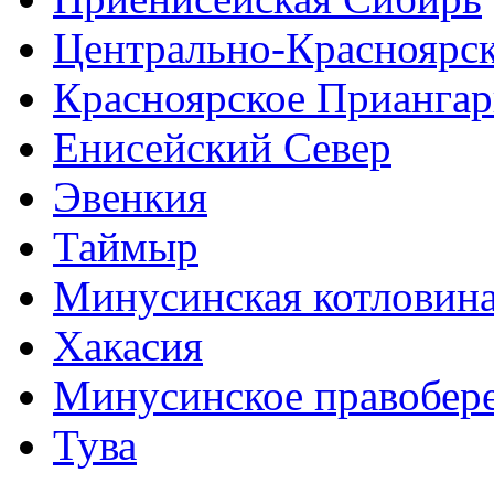
Центрально-Красноярс
Красноярское Приангар
Енисейский Север
Эвенкия
Таймыр
Минусинская котловин
Хакасия
Минусинское правобер
Тува