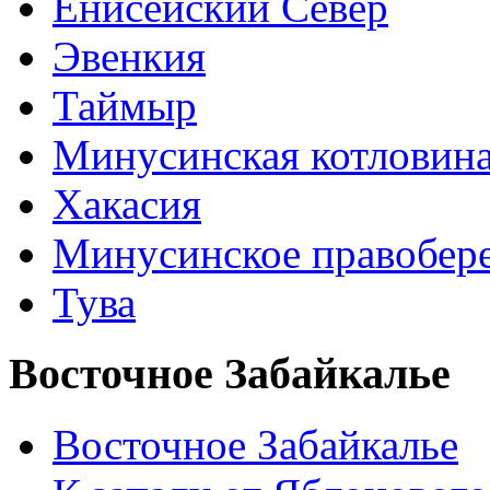
Енисейский Север
Эвенкия
Таймыр
Минусинская котловин
Хакасия
Минусинское правобер
Тува
Восточное Забайкалье
Восточное Забайкалье