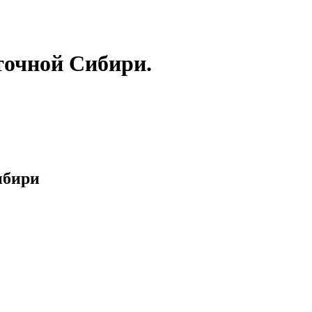
точной Сибири.
ибири