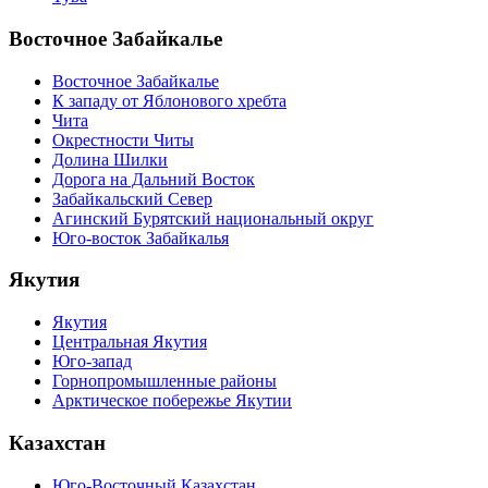
Восточное Забайкалье
Восточное Забайкалье
К западу от Яблонового хребта
Чита
Окрестности Читы
Долина Шилки
Дорога на Дальний Восток
Забайкальский Север
Агинский Бурятский национальный округ
Юго-восток Забайкалья
Якутия
Якутия
Центральная Якутия
Юго-запад
Горнопромышленные районы
Арктическое побережье Якутии
Казахстан
Юго-Восточный Казахстан