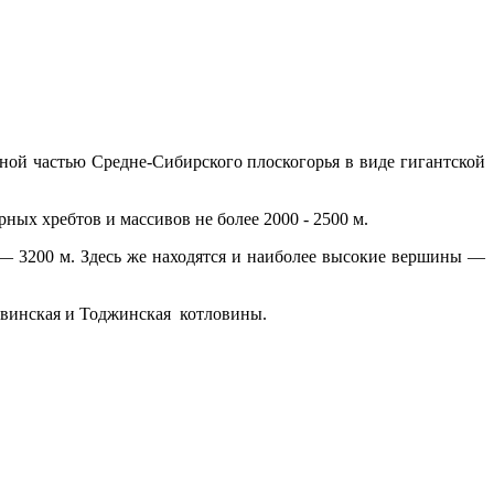
ой частью Средне-Сибирского плоско­горья в виде гигантской
ых хребтов и массивов не более 2000 - 2500 м.
 3200 м. Здесь же находятся и наиболее вы­сокие вершины —
увинская и Тоджинская котловины.