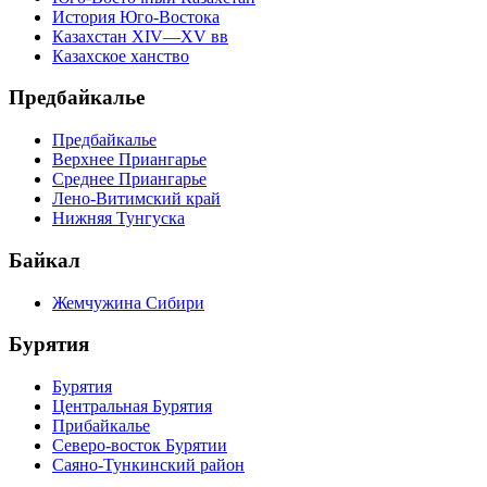
История Юго-Востока
Казахстан XIV—XV вв
Казахское ханство
Предбайкалье
Предбайкалье
Верхнее Приангарье
Среднее Приангарье
Лено-Витимский край
Нижняя Тунгуска
Байкал
Жемчужина Сибири
Бурятия
Бурятия
Центральная Бурятия
Прибайкалье
Северо-восток Бурятии
Саяно-Тункинский район