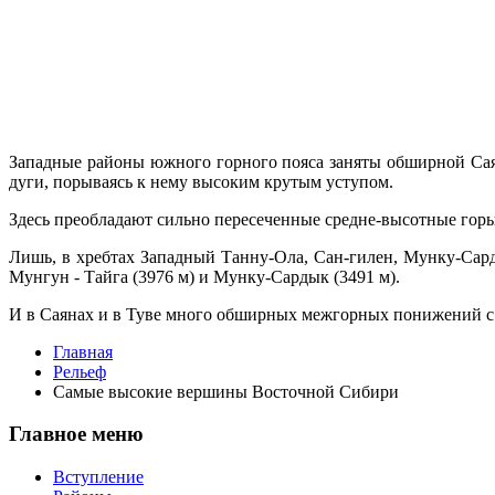
Западные районы южного горного поя­са заняты обширной Сая
дуги, порываясь к нему высоким крутым уступом.
Здесь преобладают сильно пересеченные средне-высотные горы,
Лишь, в хребтах Западный Танну-Ола, Сан-гилен, Мунку-Сар
Мунгун - Тайга (3976 м) и Мунку-Сардык (3491 м).
И в Саянах и в Туве много обширных межгорных пониже­ний 
Главная
Рельеф
Самые высокие вершины Восточной Сибири
Главное меню
Вступление