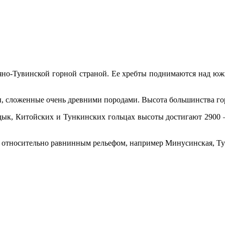
но-Тувинской гор­ной страной. Ее хребты поднимаются над южн
 сложенные очень древни­ми породами. Высота большинства горн
дык, Китойских и Тункинских гольцах высоты достигают 2900 —
с относительно равнинным рельефом, например Минусинская, Т