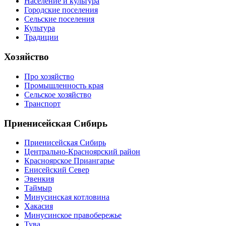
Население и культура
Городские поселения
Сельские поселения
Культура
Традиции
Хозяйство
Про хозяйство
Промышленность края
Сельское хозяйство
Транспорт
Приенисейская Сибирь
Приенисейская Сибирь
Центрально-Красноярский район
Красноярское Приангарье
Енисейский Север
Эвенкия
Таймыр
Минусинская котловина
Хакасия
Минусинское правобережье
Тува