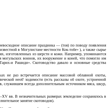
евосходное описание праздника — (тоя) по поводу появления
известной в Могулистане местности Кок-тобе» ), а также сырье
иях, изготовленных из шерсти и кожи. Например, упоминаются
 могульских воинов, их вооружение и коней, что помогло им
арих-и Рашиди». Скотоводство давало и основные средства
ках не раз встречается описание массовой облавной охоты,
еской необ' ходимости (есть рассказы об охоте, устроенной
ов, служившем всегда дополнительным источником мяса, шкур,
—XV вв. В незначительных размерах земледелие сохранялось в
олнительное занятие скотоводов).