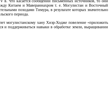
XV в. Что касается сообщений письменных источников, то они
ежду Китаем и Мавераннахром т. е. Могулистан и Восточный
ательными походами Тимура, в результате которых значительно
льского периода.
шлет могулистанскому хану Хизр-Ходже повеление «приложить
ься и поддерживаться навыки в обработке земли, выращивании