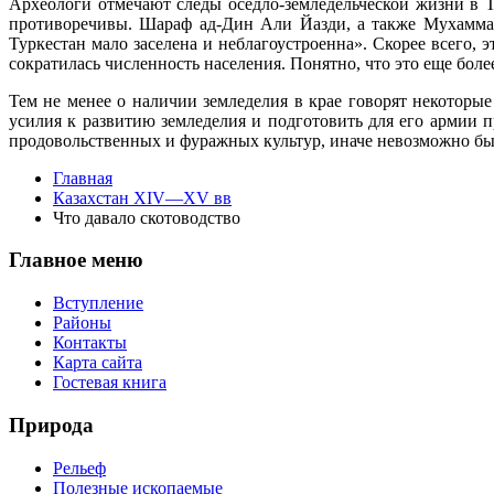
Археологи отмечают следы оседло-земледельческой жизни в Т
противоречивы. Шараф ад-Дин Али Йазди, а также Мухаммад
Туркестан мало заселена и неблагоустроенна». Скорее всего,
сократилась численность населения. Понятно, что это еще бол
Тем не менее о наличии земледелия в крае говорят некотор
усилия к развитию земледелия и подготовить для его армии 
продовольственных и фуражных культур, иначе невозможно был
Главная
Казахстан XIV—XV вв
Что давало скотоводство
Главное меню
Вступление
Районы
Контакты
Карта сайта
Гостевая книга
Природа
Рельеф
Полезные ископаемые