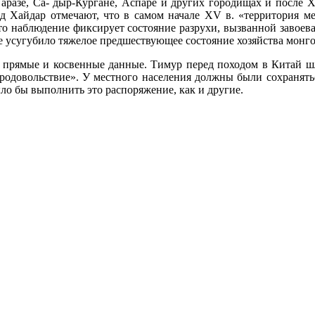
аразе, Са- дыр-Кургане, Аспаре и других городищах и после 
 Хайдар отмечают, что в самом начале XV в. «территория м
 это наблюдение фиксирует состояние разрухи, вызванной завоев
ее усугубило тяжелое предшествующее состояние хозяйства монго
ые прямые и косвенные данные. Тимур перед походом в Китай 
продовольствие». У местного населения должны были сохранят
о бы выполнить это распоряжение, как и другие.