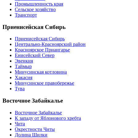
Промышленность края
Сельское хозяйство
Транспорт
Приенисейская Сибирь
Приенисейская Сибирь
Центрально-Красноярский район
Красноярское Приангарье
Енисейский Север
Эвенкия
Таймыр
Минусинская котловина
Хакасия
Минусинское правобережье
Тува
Восточное Забайкалье
Восточное Забайкалье
К западу от Яблонового хребта
Чита
Окрестности Читы
Долина Шилки