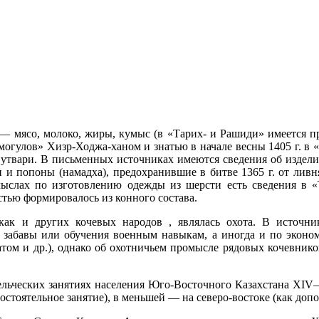
— мясо, молоко, жиры, кумыс (в «Тарих- и Рашиди» имеется пр
огулов» Хизр-Ходжа-ханом и знатью в начале весны 1405 г. в «
 утвари. В письменных источниках имеются сведения об издел
и попоны (намадха), предохранившие в битве 1365 г. от ливня
слах по изготовлению одежды из шерсти есть сведения в «Т
стью формировалось из конного состава.
как и других кочевых народов , являлась охота. В источни
забавы или обучения военным навыкам, а иногда и по экономич
латом и др.), однако об охотничьем промысле рядовых кочевник
ельческих занятиях населения Юго-Восточного Казахстана XIV
мостоятельное занятие), в меньшей — на северо-востоке (как доп