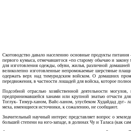
Скотоводство давало населению основные продукты питания 
первого кумыса, отмечавшегося «по старому обычаю и закону м
для изготовления одежды, обуви, жилья, различной домашней
великолепно изготовленные непромокаемые шерстяные плащи 
одержать верх над тимуридским войском. О домашних промы
передвижения, в частности лошадей для войска, которое полно
Подсобной отраслью хозяйственной деятельности могулов, 
предпринимавшейся ханами или крупной знатью отчасти для 
Тоглук- Тимур-ханом, Вайс-ханом, улусбеком Худайдад дуг- 
меха, имеющиеся источники, к сожалению, не сообщают.
Значительный научный интерес представляет вопрос о землед
большей степени на юго-западе, в долинах Чу и Таласа (как са