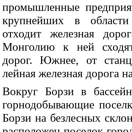
про­мышленные предприят
крупнейших в области
отходит железная доро
Монголию к ней сходят
дорог. Юж­нее, от стан
лейная железная дорога н
Вокруг Борзи в бассей
горнодобывающие поселки
Борзи на без­лесных скло
расположен поселок горо