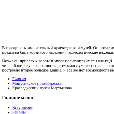
В городе сеть замечательный краеведче­ский музей. Он носит и
предметы бы­та коренного населения, археологические находки
Позже он привлек к работе в музее политических ссыльных Д. 
чивший широкую известность, размещал­ся уже в специально по
построено вто­рое большое здание, и все же нет возможности вы
Главная
Минусинское правобережье
Краеведческий музей Мартьянова
Главное меню
Вступление
Районы