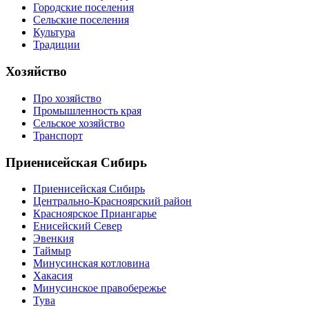
Городские поселения
Сельские поселения
Культура
Традиции
Хозяйство
Про хозяйство
Промышленность края
Сельское хозяйство
Транспорт
Приенисейская Сибирь
Приенисейская Сибирь
Центрально-Красноярский район
Красноярское Приангарье
Енисейский Север
Эвенкия
Таймыр
Минусинская котловина
Хакасия
Минусинское правобережье
Тува