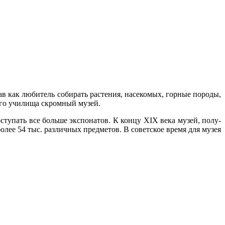
чав как любитель собирать растения, насекомых, горные породы,
ого учили­ща скромный музей.
ступать все больше экспонатов. К концу XIX века музей, полу­
лее 54 тыс. различных предметов. В советское время для музея