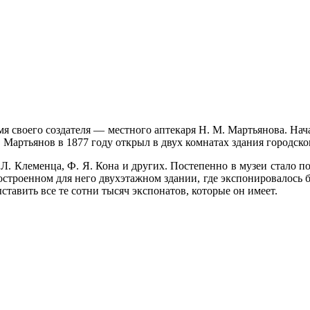
мя своего создателя — местного аптекаря Н. М. Мартьяно­ва. На
, Мартьянов в 1877 году открыл в двух комнатах здания городск
Л. Клеменца, Ф. Я. Кона и других. Постепенно в музеи стало по
строенном для него двухэтажном здании, где экспонировалось бо
ставить все те сотни тысяч экспонатов, которые он имеет.