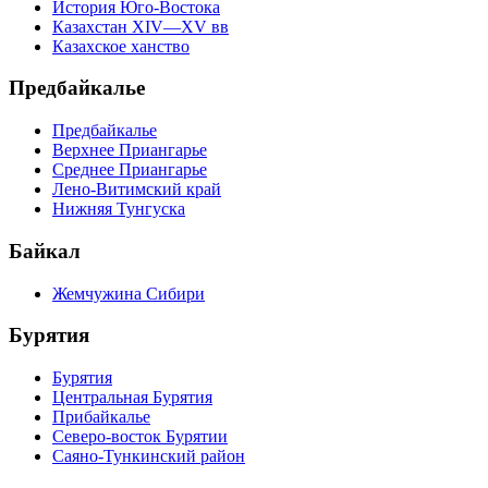
История Юго-Востока
Казахстан XIV—XV вв
Казахское ханство
Предбайкалье
Предбайкалье
Верхнее Приангарье
Среднее Приангарье
Лено-Витимский край
Нижняя Тунгуска
Байкал
Жемчужина Сибири
Бурятия
Бурятия
Центральная Бурятия
Прибайкалье
Северо-восток Бурятии
Саяно-Тункинский район