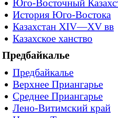
Юго-Восточный Казахс
История Юго-Востока
Казахстан XIV—XV вв
Казахское ханство
Предбайкалье
Предбайкалье
Верхнее Приангарье
Среднее Приангарье
Лено-Витимский край