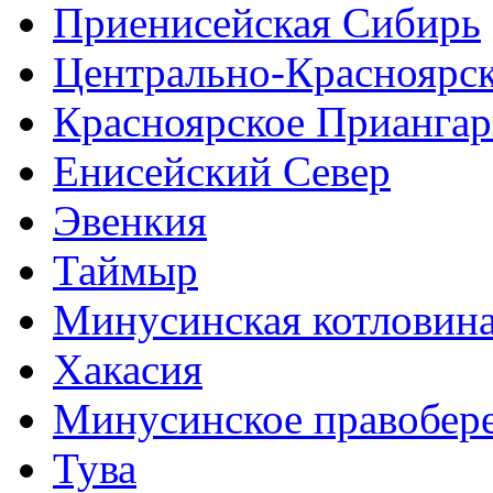
Приенисейская Сибирь
Центрально-Красноярс
Красноярское Приангар
Енисейский Север
Эвенкия
Таймыр
Минусинская котловин
Хакасия
Минусинское правобер
Тува