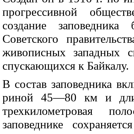
прогрес­сивной общес
создание заповедника
Советского правительств
живописных за­падных с
спускающихся к Байкалу.
В состав запо­ведника в
риной 45—80 км и дли
трехкилометровая пол
заповеднике сохраняетс