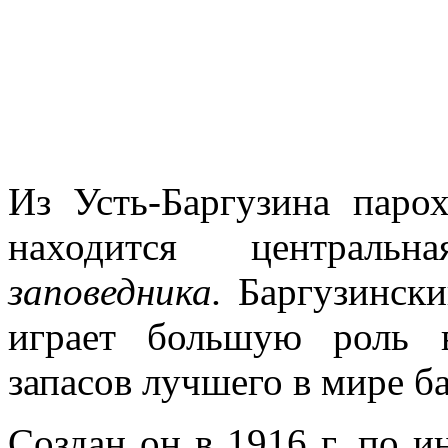
Из Усть-Баргузина парох
находится централ
заповедника.
Бар­гузинск
иг­рает большую роль 
запасов лучшего в мире б
Создан он в 1916 г. по 